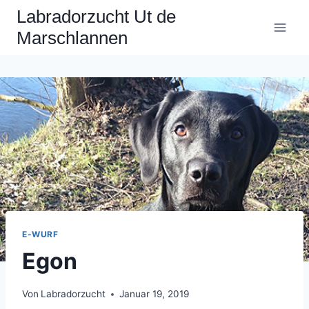
Zum
Labradorzucht Ut de
Inhalt
Marschlannen
springen
E-WURF
Egon
Von
Labradorzucht
Januar 19, 2019