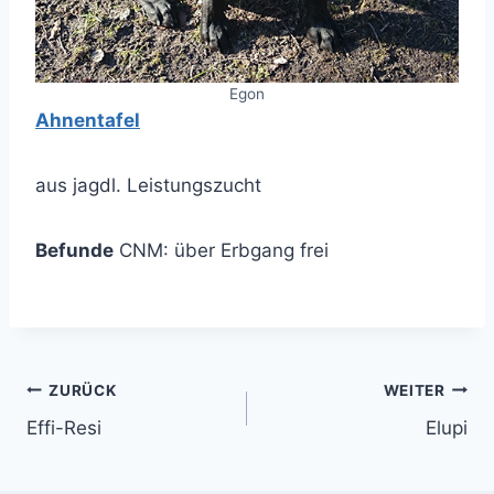
Egon
Ahnentafel
aus jagdl. Leistungszucht
Befunde
CNM: über Erbgang frei
Beitragsnavigation
ZURÜCK
WEITER
Effi-Resi
Elupi