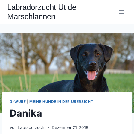
Zum
Labradorzucht Ut de
Inhalt
Marschlannen
springen
D-WURF
|
MEINE HUNDE IN DER ÜBERSICHT
Danika
Von
Labradorzucht
Dezember 21, 2018