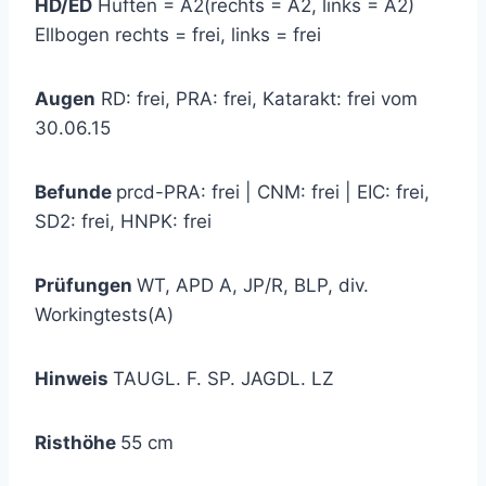
HD/ED
Hüften = A2(rechts = A2, links = A2)
Ellbogen rechts = frei, links = frei
Augen
RD: frei, PRA: frei, Katarakt: frei vom
30.06.15
Befunde
prcd-PRA: frei | CNM: frei | EIC: frei,
SD2: frei, HNPK: frei
Prüfungen
WT, APD A, JP/R, BLP, div.
Workingtests(A)
Hinweis
TAUGL. F. SP. JAGDL. LZ
Risthöhe
55 cm